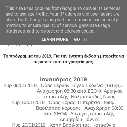
This site uses cookies from Google to deliver its services
and to analyze traffic. Your IP address and user-agent are
shared with Google along with performance and security
metrics to ensure quality of service, generate usage
statistics, and to detect and address abuse.
Παρασκευή 8 Φεβρουαρίου 2019
LEARN MORE
GOT IT
Πρόγραμμα 2019
Το πρόγραμμα του 2019. Για την έντυπη έκδοση μπορείτε να
περάσετε απο τα γραφεία μας.
Ιανουάριος 201
9
Κυρ 06/01/2019.
Όρος Βέρνον, Βίγλα-Γκολίνα (1912μ).
Αναχώρηση 08:30 από ΣΕΟΦ. Αρχηγός
αποστολής: Ναλμπαντίδης Νίκος
Κυρ 13/01/2019.
Όρος Βόρας, Πιπερίτσα 1998μ.
Βασιλόπιτα κορυφής.
Αναχώρηση 08:30
από ΣΕΟΦ. Αρχηγός αποστολής:
Δημητρίου Γιάννης
Κυρ 20/01/2019.
Κοπή Βασιλόπιτας, Καταφύγιο