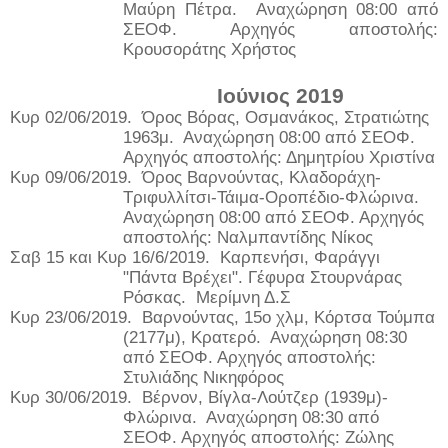
Μαύρη Πέτρα.
Αναχώρηση 08:00 από
ΣΕΟΦ. Αρχηγός αποστολής:
Κρουσοράτης Χρήστος
Ιούνιος 2019
Κυρ 02/06/2019.
Όρος Βόρας, Οσμανάκος, Στρατιώτης
1963μ.
Αναχώρηση 08:00 από ΣΕΟΦ.
Αρχηγός αποστολής: Δημητρίου Χριστίνα
Κυρ 09/06/2019.
Όρος Βαρνούντας, Κλαδοράχη-
Τριφυλλίτσι-Τάιμα-Οροπέδιο-Φλώρινα.
Αναχώρηση 08:00 από ΣΕΟΦ. Αρχηγός
αποστολής: Ναλμπαντίδης Νίκος
Σαβ 15 και Κυρ 16/6/2019.
Καρπενήσι, Φαράγγι
"Πάντα Βρέχει". Γέφυρα Στουρνάρας
Ρόσκας.
Μερίμνη Δ.Σ
Κυρ 23/06/2019.
Βαρνούντας, 15ο χλμ, Κόρτσα Τούμπα
(2177μ), Κρατερό.
Αναχώρηση 08:30
από ΣΕΟΦ. Αρχηγός αποστολής:
Στυλιάδης Νικηφόρος
Κυρ 30/06/2019.
Βέρνον, Βίγλα-Λούτζερ (1939μ)-
Φλώρινα.
Αναχώρηση 08:30 από
ΣΕΟΦ. Αρχηγός αποστολής: Ζώλης