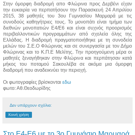
Στην όμορφη διαδρομή απο Φλώρινα προς Δερβένι είχαν
την ευκαιρία να περπατήσουν την Παρασκευή 24 Απριλίου
2015, 38 μαθητές του 3ου Γυμνασίου Μαρμαρά με τις
συνοδούς καθηγήτριες τους. Το μονοπάτι είναι τμήμα των
διεθνών μονοπατιών Ε4/Ε6 και είναι συχνός προορισμός
περιβαλλοντικών προγραμμάτων από σχολεία όλης της
Ελλάδας.
Η διαδρομή πραγματοποιήθηκε με τη συνοδεία
μελών του Σ.Ε.Ο Φλώρινας και σε συνεργασία με τον Δήμο
Φλώρινας και το Κ.Π.Ε Μελίτης. Την προηγούμενη μέρα οι
μαθητές ξεναγήθηκαν στην Φλώρινα και περπάτησαν κατά
μήκος του ποταμού Σακουλέβα σε ακόμα μια όμορφη
διαδρομή που αναδεικνύει την περιοχή.
Οι φωτογραφίες βρίσκονται
εδω
φωτο: Αθ.Θεοδωρίδης
Δεν υπάρχουν σχόλια:
Κοινή χρήση
Στο Ε4-Ε6 με το 3o Γυμνάσιο Μαρμαρά,