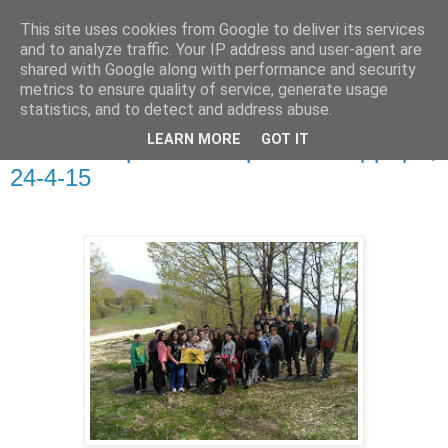
This site uses cookies from Google to deliver its services
and to analyze traffic. Your IP address and user-agent are
shared with Google along with performance and security
metrics to ensure quality of service, generate usage
statistics, and to detect and address abuse.
Σάββατο 25 Απριλίου 2015
LEARN MORE
GOT IT
Στο Ε4-Ε6 με το 3o Γυμνάσιο Μαρμαρά,
24-4-15