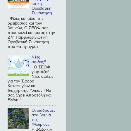
ώτικη
Ορειβατική
Συνάντηση
Φίλες και φίλοι της
ορειβασίας και των
βουνών, Ο ΣΕΟΦ σας
προσκαλεί και φέτος στην
27η Παμφλωρινιώτικη
Ορειβατική Συνάντηση
που θα πραγματ...
Νέες
αφίξεις!!
Ο ΣΕΟΦ
γιορτάζει!
Νέες αφίξεις
για τον Έφορο
Καταφυγίων και
Διαχείρισης Υλικών!! Να
σας ζήσει Αποστόλη και
Ελένη!!
Οι διαδρομές
στα βουνά
της
Φλώρινας
Η Φλώρινα