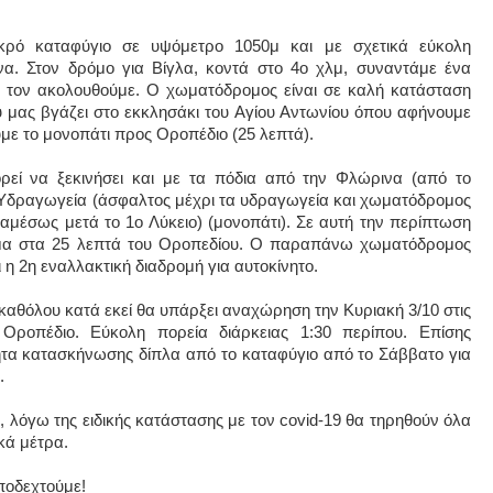
ικρό καταφύγιο σε υψόμετρο 1050μ και με σχετικά εύκολη
. Στον δρόμο για Βίγλα, κοντά στο 4ο χλμ, συναντάμε ένα
ι τον ακολουθούμε. Ο χωματόδρομος είναι σε καλή κατάσταση
υ μας βγάζει στο εκκλησάκι του Αγίου Αντωνίου όπου αφήνουμε
ύμε το μονοπάτι προς Οροπέδιο (25 λεπτά).
ρεί να ξεκινήσει και με τα πόδια από την Φλώρινα (από το
α Υδραγωγεία (άσφαλτος μέχρι τα υδραγωγεία και χωματόδρομος
(αμέσως μετά το 1ο Λύκειο) (μονοπάτι). Σε αυτή την περίπτωση
μα στα 25 λεπτά του Οροπεδίου. Ο παραπάνω χωματόδρομος
 η 2η εναλλακτική διαδρομή για αυτοκίνητο.
 καθόλου κατά εκεί θα υπάρξει αναχώρηση την Κυριακή 3/10 στις
ροπέδιο. Εύκολη πορεία διάρκειας 1:30 περίπου. Επίσης
ητα κατασκήνωσης δίπλα από το καταφύγιο από το Σάββατο για
.
, λόγω της ειδικής κατάστασης με τον covid-19 θα τηρηθούν όλα
κά μέτρα.
ποδεχτούμε!