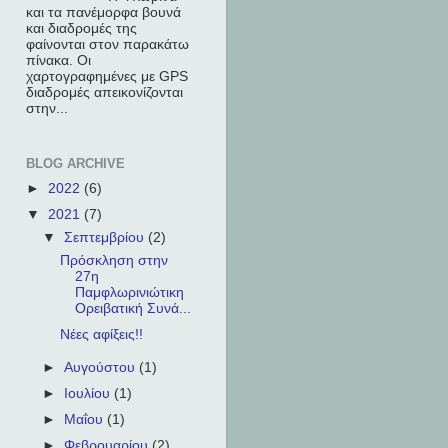
και τα πανέμορφα βουνά
και διαδρομές της
φαίνονται στον παρακάτω
πίνακα. Οι
χαρτογραφημένες με GPS
διαδρομές απεικονίζονται
στην...
BLOG ARCHIVE
►
2022
(6)
▼
2021
(7)
▼
Σεπτεμβρίου
(2)
Πρόσκληση στην
27η
Παμφλωρινιώτικη
Ορειβατική Συνά...
Νέες αφίξεις!!
►
Αυγούστου
(1)
►
Ιουλίου
(1)
►
Μαΐου
(1)
►
Φεβρουαρίου
(2)