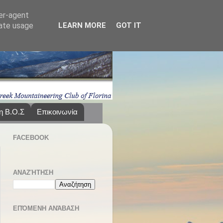
ser-agent
rate usage
LEARN MORE
GOT IT
η Β.Ο.Σ
Επικοινωνία
FACEBOOK
ΑΝΑΖΉΤΗΣΗ
ΕΠΌΜΕΝΗ ΑΝΆΒΑΣΗ