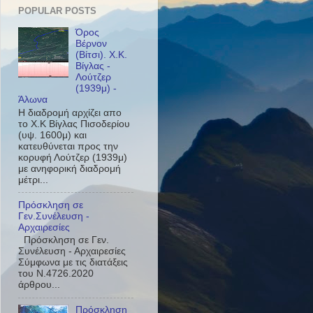
POPULAR POSTS
Όρος
Βέρνον
(Βίτσι). Χ.Κ.
Βίγλας -
Λούτζερ
(1939μ) -
Άλωνα
Η διαδρομή αρχίζει απο
το Χ.Κ Βίγλας Πισοδερίου
(υψ. 1600μ) και
κατευθύνεται προς την
κορυφή Λούτζερ (1939μ)
με ανηφορική διαδρομή
μέτρι...
Πρόσκληση σε
Γεν.Συνέλευση -
Αρχαιρεσίες
Πρόσκληση σε Γεν.
Συνέλευση - Αρχαιρεσίες
Σύμφωνα με τις διατάξεις
του Ν.4726.2020
άρθρου...
Πρόσκληση