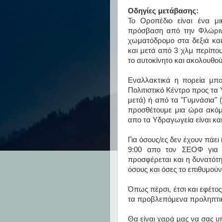
Οδηγίες μετάβασης:
Το Οροπέδιο είναι ένα μ
πρόσβαση από την Φλώρινα
χωματόδρομο στα δεξιά κα
και μετά από 3 χλμ περίπο
το αυτοκίνητο και ακολουθο
Εναλλακτικά η πορεία μπο
Πολιτιστικό Κέντρο προς τ
μετά) ή από τα "Γυμνάσια" 
προσθέτουμε μια ώρα ακό
απο τα Υδραγωγεία είναι και
Για όσους/ες δεν έχουν πάει
9:00 απο τον ΣΕΟΦ για Ο
προσφέρεται και η δυνατότ
όσους και όσες το επιθυμούν
Όπως πέρσι, έτσι και εφέτος
τα προβλεπόμενα προληπτι
Θα είναι χαρά μας να σας υ