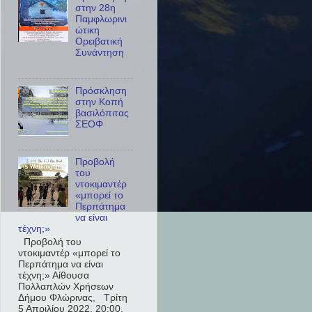
στην 28η
Παμφλωρινι
ώτικη
Ορειβατική
Συνάντηση
Πρόσκληση
στην Κοπή
βασιλόπιτας
ΣΕΟΦ
Προβολή
του
ντοκιμαντέρ
«μπορεί το
Περπάτημα
να είναι
τέχνη;»
Προβολή του
ντοκιμαντέρ «μπορεί το
Περπάτημα να είναι
τέχνη;» Αίθουσα
Πολλαπλών Χρήσεων
Δήμου Φλώρινας, Τρίτη
5 Απριλίου 2022, 20:00,