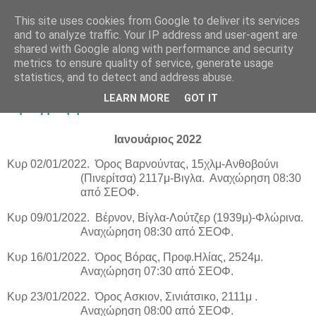
This site uses cookies from Google to deliver its services
and to analyze traffic. Your IP address and user-agent are
shared with Google along with performance and security
metrics to ensure quality of service, generate usage
statistics, and to detect and address abuse.
Τρίτη 15 Φεβρουαρίου 2022
LEARN MORE
GOT IT
Πρόγραμμα ΣΕΟΦ 2022
Ιανουάριος 2022
Κυρ 02/01/2022.
Όρος Βαρνούντας, 15χλμ-Ανθοβούνι
(Πινερίτσα) 2117μ-Βιγλα.
Αναχώρηση 08:30
από ΣΕΟΦ.
Κυρ 09/01/2022.
Βέρνον, Βίγλα-Λούτζερ (1939μ)-Φλώρινα.
Αναχώρηση 08:30 από ΣΕΟΦ.
Κυρ 16/01/2022.
Όρος Βόρας, Προφ.Ηλίας, 2524μ.
Αναχώρηση 07:30 από ΣΕΟΦ.
Κυρ 23/01/2022.
Όρος Ασκιον, Σινιάτσικο, 2111μ .
Αναχώρηση 08:00 από ΣΕΟΦ.