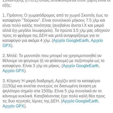
Συνάντησης (Π.Ο.Σ) όπως απεικονίζονται στον χάρτη είναι οι
εξής:
1. Πράσινη: Ο χωματόδρομος από το χωριό Σκοπός έως το
καταφύγιο "Τούρκου". Είναι συνολικού μήκους 7.5 χλμ και
είναι πολύ καλής ποιότητας (ανεβαίνει άνετα Ι.Χ και μικρό
αλλά όχι μεγάλο λεωφορείο). Τα πρώτα 3.5 χλμ μας οδηγούν
προς το φράγμα της ΔΕΗ και μετά ανηφορίζουμε για το
καταφύγιο για ακόμα 4 χλμ. (
Αρχείο GoogleEarth
,
Αρχείο
GPX
).
2. Μπλέ: Το μονοπάτι που μπορεί να χρησιμοποιηθεί αν
θέλουμε να φύγουμε (ή να φτάσουμε) με πεζοπορία ως το
καταφύγιο. Είναι 3 χλμ σε μήκος. (
Αρχείο GoogleEarth
,
Αρχείο GPX
).
3. Κίτρινη: Η μικρή διαδρομή. Αρχίζει από το καταφύγιο
(1150μ) και κινείται συνεχώς σε δασωμένη έκταση με
ψηλότερο σημείο στα 1500μ. Είναι 5 χλμ συνολικά αν το
κάνουμε κυκλικά. Κατεβαίνοντας έχει πολύ καλή θέα προς
τις δυο τεχνητές λίμνες της ΔΕΗ. (
Αρχείο GoogleEarth
,
Αρχείο GPX
).